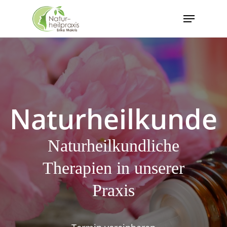
Skip
Menu
to
Close
main
Menu
content
Naturheilkunde
Naturheilkundliche
Therapien in unserer
Praxis