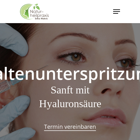
Skip
Menu
to
Close
main
Menu
content
altenunterspritzu
Sanft mit
Hyaluronsäure
Termin vereinbaren